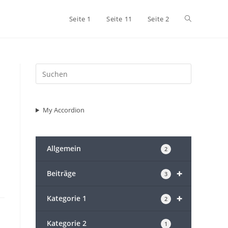
Website-
Seite 1
Seite 11
Seite 2
Suche
umschalten
My Accordion
Allgemein
2
+
Beiträge
3
+
Kategorie 1
2
Kategorie 2
1