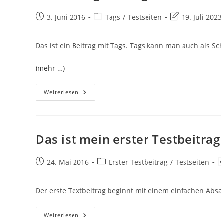
Beitrag
Beitrags-
Beitrag
3. Juni 2016
Tags
/
Testseiten
19. Juli 202
veröffentlicht:
Kategorie:
zuletzt
geändert
Das ist ein Beitrag mit Tags. Tags kann man auch als S
am:
(mehr …)
Ein
Weiterlesen
Beitrag
Mit
Tags
Das ist mein erster Testbeitrag
Beitrag
Beitrags-
B
24. Mai 2016
Erster Testbeitrag
/
Testseiten
veröffentlicht:
Kategorie:
z
g
Der erste Textbeitrag beginnt mit einem einfachen Abs
Das
Weiterlesen