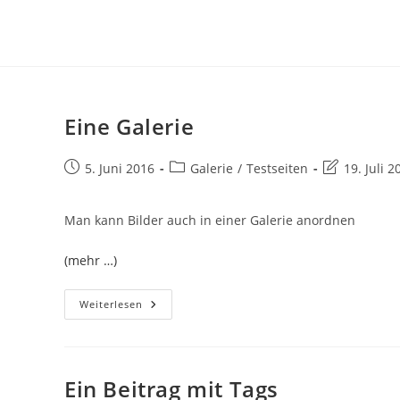
Zum
Inhalt
springen
Eine Galerie
Beitrag
Beitrags-
Beitrag
5. Juni 2016
Galerie
/
Testseiten
19. Juli 2
veröffentlicht:
Kategorie:
zuletzt
geändert
Man kann Bilder auch in einer Galerie anordnen
am:
(mehr …)
Eine
Weiterlesen
Galerie
Ein Beitrag mit Tags