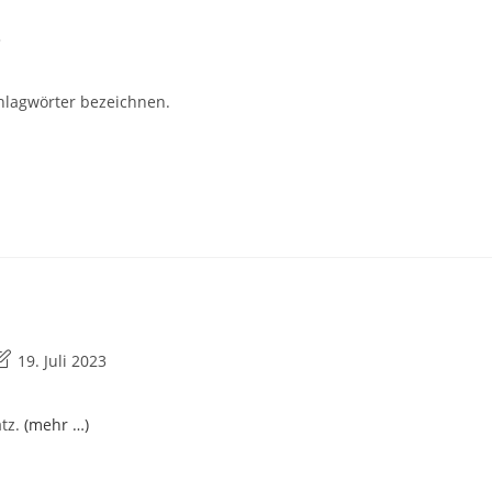
3
chlagwörter bezeichnen.
eitrag
19. Juli 2023
uletzt
eändert
atz.
(mehr …)
am: