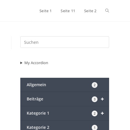
Website-
Seite 1
Seite 11
Seite 2
Suche
umschalten
My Accordion
Allgemein
2
+
Beiträge
3
+
Kategorie 1
2
Kategorie 2
1